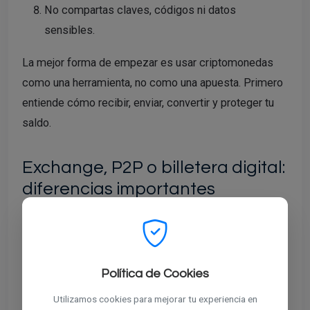
No compartas claves, códigos ni datos
sensibles.
La mejor forma de empezar es usar criptomonedas
como una herramienta, no como una apuesta. Primero
entiende cómo recibir, enviar, convertir y proteger tu
saldo.
Exchange, P2P o billetera digital:
diferencias importantes
Una persona en Venezuela puede acceder a
criptomonedas de varias formas. Cada opción tiene
ventajas y responsabilidades distintas.
Política de Cookies
Para quién puede
Utilizamos cookies para mejorar tu experiencia en
Opción
Qué ofrece