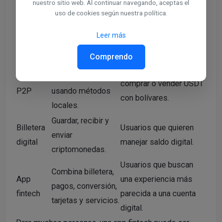
servir
nuestro sitio web. Al continuar navegando, aceptas el
uso de cookies según nuestra política.
Compra, venta e
Usuarios que quieren
Exchange
intercambio de
operar con varios
Leer más
criptomonedas.
activos y mercados.
Comprendo
Compra y venta
Usuarios que quieren
Mercado
entre personas
comprar o vender USDT
P2P
usando métodos
con bolívares.
locales.
Guardar, recibir y
Billetera
Usuarios que quieren
enviar
digital
manejar saldo digital.
criptomonedas.
Usuarios que buscan
Combina billetera,
App
una experiencia más
pagos, conversión,
fintech
parecida a una cuenta
tarjetas y servicios.
digital.