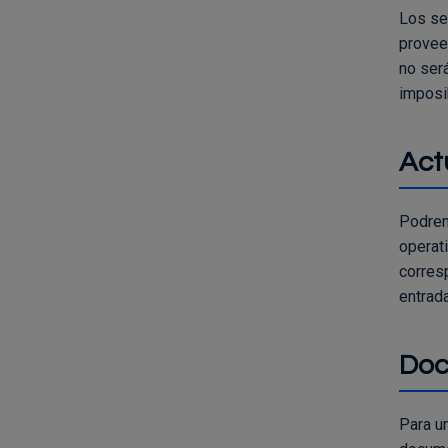
Los se
provee
no ser
imposib
Act
Podrem
operat
corres
entrada
Doc
Para u