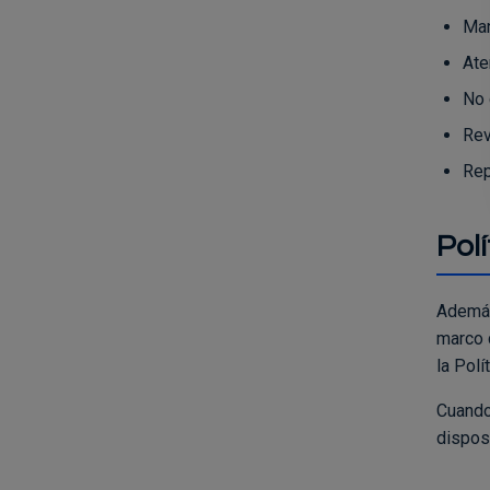
Man
Ate
No 
Rev
Rep
Pol
Además
marco c
la Polí
Cuando
disposi