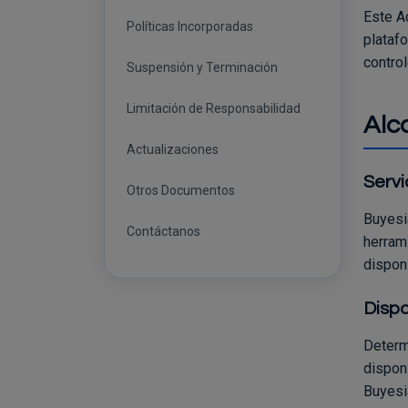
Este A
Políticas Incorporadas
plataf
contro
Suspensión y Terminación
Limitación de Responsabilidad
Alc
Actualizaciones
Servi
Otros Documentos
Buyesia
Contáctanos
herrami
disponi
Dispo
Determ
disponi
Buyesia