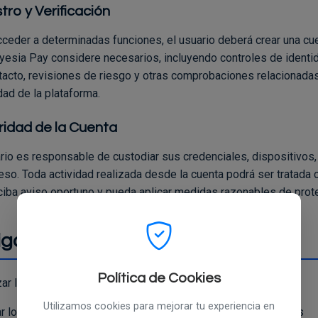
tro y Verificación
cceder a determinadas funciones, el usuario deberá crear una cu
yesia Pay considere necesarios, incluyendo controles de identid
tacto, revisiones de riesgo y otras comprobaciones relacionada
dad de la plataforma.
idad de la Cuenta
ario es responsable de custodiar sus credenciales, dispositivo
so. Toda actividad realizada desde la cuenta podrá ser tratada c
ciba aviso oportuno y pueda aplicar medidas razonables de prot
igaciones Generales del Usuario
Política de Cookies
izar la plataforma, el usuario se obliga a:
Utilizamos cookies para mejorar tu experiencia en
r los servicios únicamente para fines legítimos y autorizados