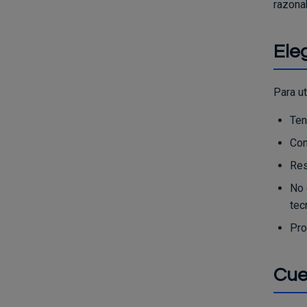
razona
Ele
Para ut
Ten
Con
Res
No 
tec
Pro
Cue