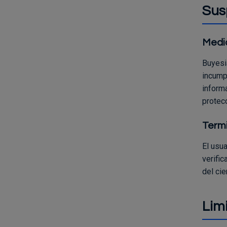
Sus
Medi
Buyesia
incump
informa
protecc
Termi
El usua
verifi
del cie
Lim