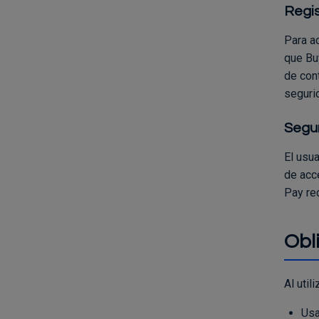
Regis
Para a
que Bu
de con
seguri
Segur
El usu
de acce
Pay re
Obl
Al util
Usa